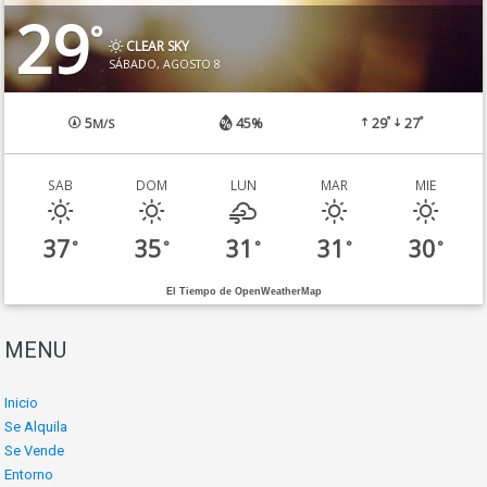
29
°
CLEAR SKY
SÁBADO, AGOSTO 8
°
°
5
45%
29
27
M/S
SAB
DOM
LUN
MAR
MIE
37
35
31
31
30
°
°
°
°
°
El Tiempo de OpenWeatherMap
MENU
Inicio
Se Alquila
Se Vende
Entorno