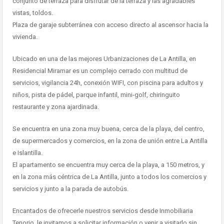
conjunto de terraza para disfrutar de la terraza y las agradables
vistas, toldos.
Plaza de garaje subterránea con acceso directo al ascensor hacia la
vivienda.
Ubicado en una de las mejores Urbanizaciones de La Antilla, en
Residencial Miramar es un complejo cerrado con multitud de
servicios, vigilancia 24h, conexión WIFI, con piscina para adultos y
niños, pista de pádel, parque infantil, mini-golf, chiringuito
restaurante y zona ajardinada.
Se encuentra en una zona muy buena, cerca de la playa, del centro,
de supermercados y comercios, en la zona de unión entre La Antilla
e Islantilla.
El apartamento se encuentra muy cerca de la playa, a 150 metros, y
en la zona más céntrica de La Antilla, junto a todos los comercios y
servicios y junto a la parada de autobús.
Encantados de ofrecerle nuestros servicios desde Inmobiliaria
Tenorio, le invitamos a solicitar información o venir a visitarlo sin