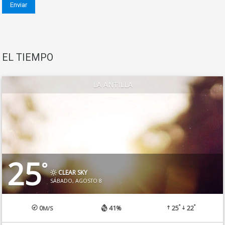
EL TIEMPO
LA ANTILLA
25
°
CLEAR SKY
SÁBADO, AGOSTO 8
°
°
0
41%
25
22
M/S