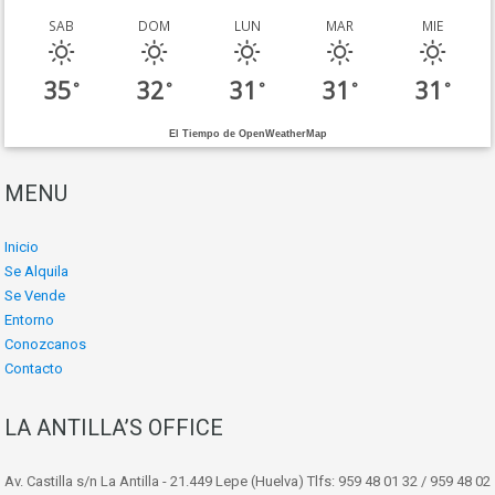
SAB
DOM
LUN
MAR
MIE
35
32
31
31
31
°
°
°
°
°
El Tiempo de OpenWeatherMap
MENU
Inicio
Se Alquila
Se Vende
Entorno
Conozcanos
Contacto
LA ANTILLA’S OFFICE
Av. Castilla s/n La Antilla - 21.449 Lepe (Huelva) Tlfs: 959 48 01 32 / 959 48 02