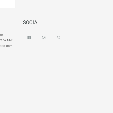
SOCIAL
epe
02 59 Mvl:
norio.com