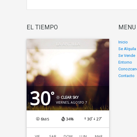
EL TIEMPO
MENU
Inicio
LA ANTILLA
Se Alquila
Se Vende
Entorno
Conozcan
Contacto
30
°
CLEAR SKY
VIERNES, AGOSTO 7
°
°
6
34%
30
27
M/S
VIE
SAB
DOM
LUN
MAR