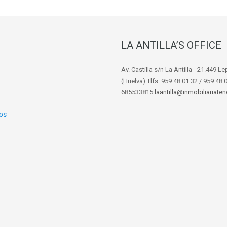
LA ANTILLA’S OFFICE
Av. Castilla s/n La Antilla - 21.449 L
(Huelva) Tlfs: 959 48 01 32 / 959 48 
685533815
laantilla@inmobiliariate
os