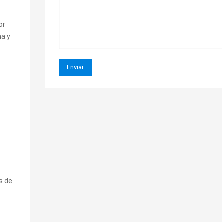
or
na y
s de