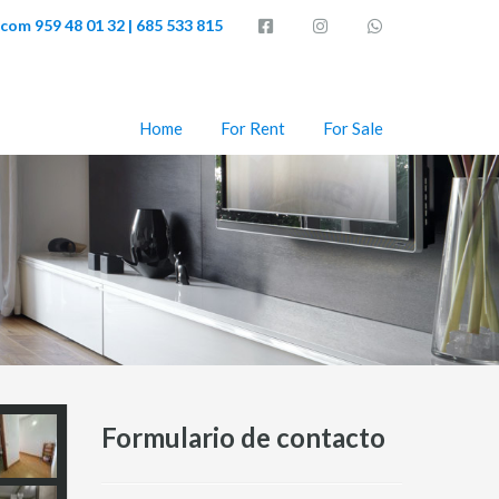
o.com
959 48 01 32 | 685 533 815
Home
For Rent
For Sale
Formulario de contacto