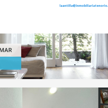
laantilla@inmobiliariatenori
 MAR