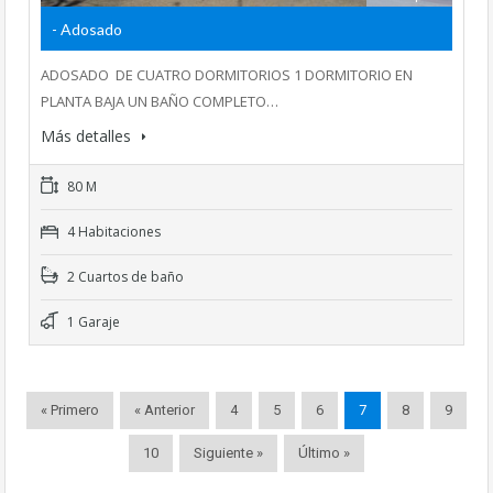
- Adosado
ADOSADO DE CUATRO DORMITORIOS 1 DORMITORIO EN
PLANTA BAJA UN BAÑO COMPLETO…
Más detalles
80 M
4 Habitaciones
2 Cuartos de baño
1 Garaje
« Primero
« Anterior
4
5
6
7
8
9
10
Siguiente »
Último »