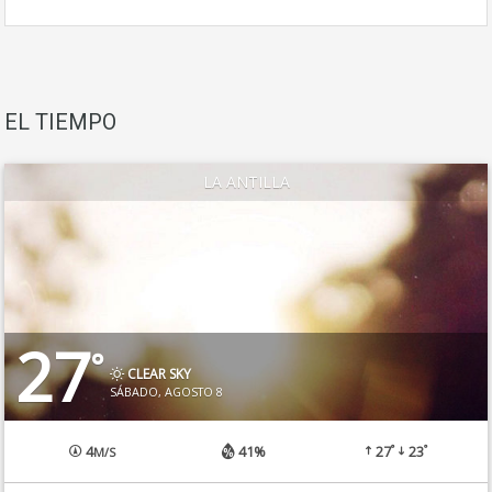
EL TIEMPO
LA ANTILLA
27
°
CLEAR SKY
SÁBADO, AGOSTO 8
°
°
4
41%
27
23
M/S