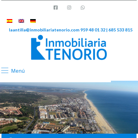
laantilla@inmobiliariatenorio.com
959 48 01 32 | 685 533 815
Menú