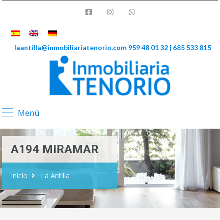
laantilla@inmobiliariatenorio.com
959 48 01 32 | 685 533 815
Menú
A194 MIRAMAR
Inicio
La Antilla