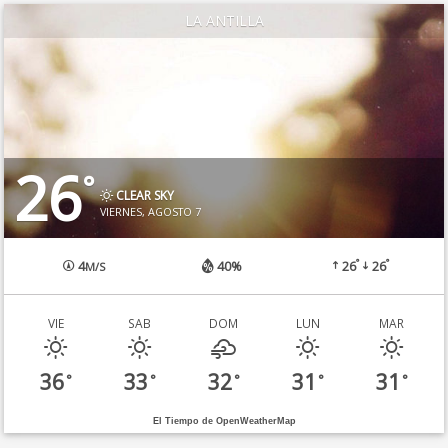
LA ANTILLA
26
°
CLEAR SKY
VIERNES, AGOSTO 7
°
°
4
40%
26
26
M/S
VIE
SAB
DOM
LUN
MAR
36
33
32
31
31
°
°
°
°
°
El Tiempo de OpenWeatherMap