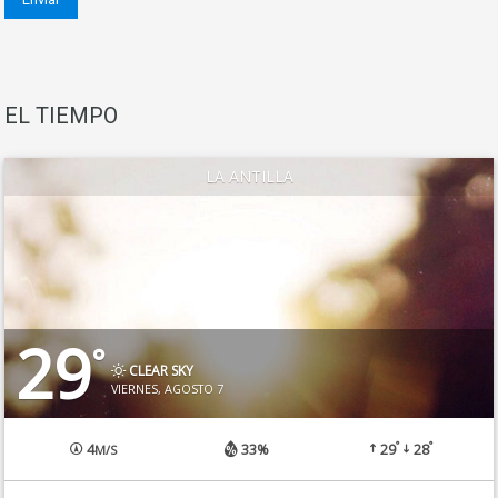
EL TIEMPO
LA ANTILLA
29
°
CLEAR SKY
VIERNES, AGOSTO 7
°
°
4
33%
29
28
M/S